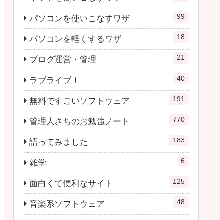
99
パソコンを使いこなすワザ
18
パソコンを軽くするワザ
21
ブログ運営・管理
40
ラブライブ！
191
無料ですごいソフトウェア
770
管理人さちのお勉強ノート
183
語ってみました
6
雑学
125
面白くて便利なサイト
48
音楽系ソフトウェア