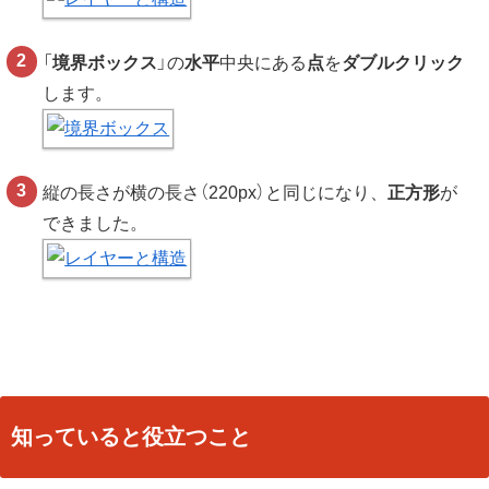
「
境界ボックス
」の
水平
中央にある
点
を
ダブルクリック
します。
縦の長さが横の長さ（220px）と同じになり、
正方形
が
できました。
知っていると役立つこと