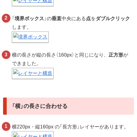
「
境界ボックス
」の
垂直
中央にある
点
を
ダブルクリック
します。
横の長さが縦の長さ（160px）と同じになり、
正方形
が
できました。
「横」の長さに合わせる
横220px・
縦160px
の「長方形」レイヤーがあります。