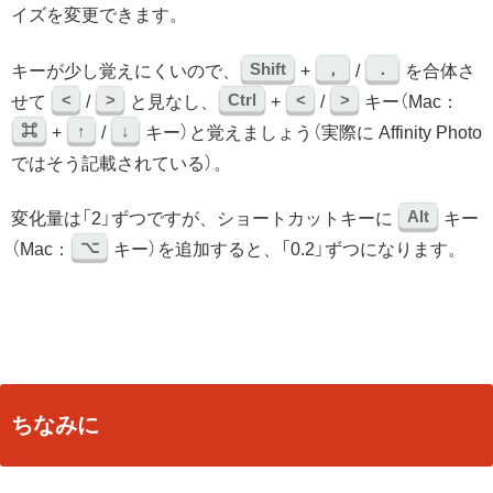
イズを変更できます。
Shift
，
．
キーが少し覚えにくいので、
+
/
を合体さ
<
>
Ctrl
<
>
せて
/
と見なし、
+
/
キー（Mac：
⌘
↑
↓
+
/
キー）と覚えましょう（実際に Affinity Photo
ではそう記載されている）。
Alt
変化量は「2」ずつですが、ショートカットキーに
キー
⌥
（Mac：
キー）を追加すると、「0.2」ずつになります。
ちなみに