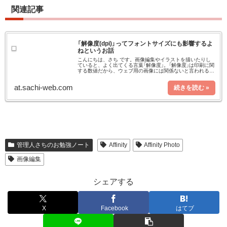
関連記事
「解像度(dpi)」ってフォントサイズにも影響するよ
ねというお話
こんにちは、さち です。画像編集やイラストを描いたりし
ていると、よく出てくる言葉「解像度」。「解像度」は印刷に関
する数値だから、ウェブ用の画像には関係ないと言われるこ
とがあります。本当なのでしょうか？今回は、「解像度」はフ
ォントサイズにも影
at.sachi-web.com
管理人さちのお勉強ノート
Affinity
Affinity Photo
画像編集
シェアする
X
Facebook
はてブ