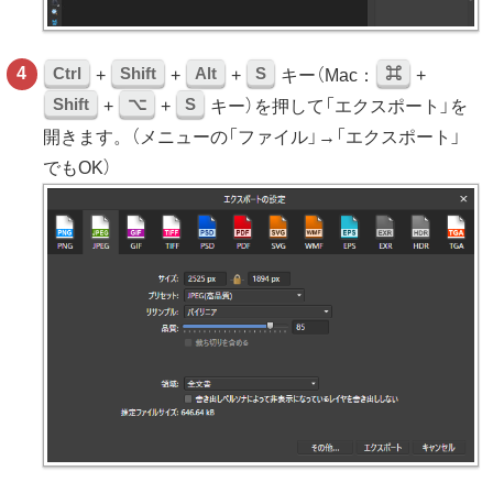
Ctrl
Shift
Alt
S
⌘
+
+
+
キー（Mac：
+
Shift
⌥
S
+
+
キー）を押して「エクスポート」を
開きます。（メニューの「ファイル」→「エクスポート」
でもOK）