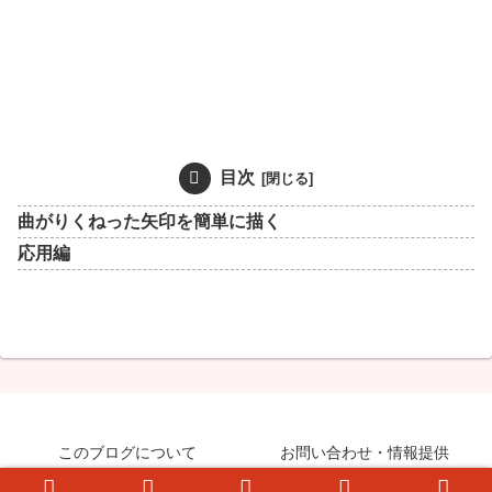
目次
曲がりくねった矢印を簡単に描く
応用編
このブログについて
お問い合わせ・情報提供
© 2008-2026 知らなきゃ絶対損するPCマル秘ワザ.