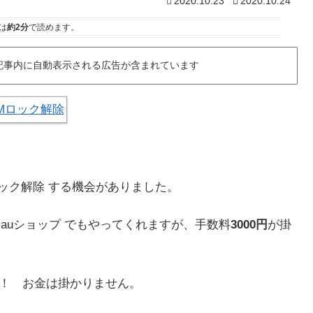
2020.10.23
2020.10.24
は
約2分
で読めます。
記事内に自動表示される広告が含まれています
IMロック解除 する機会がありました。
、auショップ でもやってくれますが、手数料
3000円
が掛
！ お金は掛かりません。