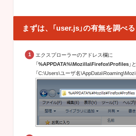
まずは、「user.js」の有無を調べる
エクスプローラーのアドレス欄に
「
%APPDATA%\Mozilla\Firefox\Profiles
」
「C:\Users\ユーザ名\AppData\Roaming\Moz