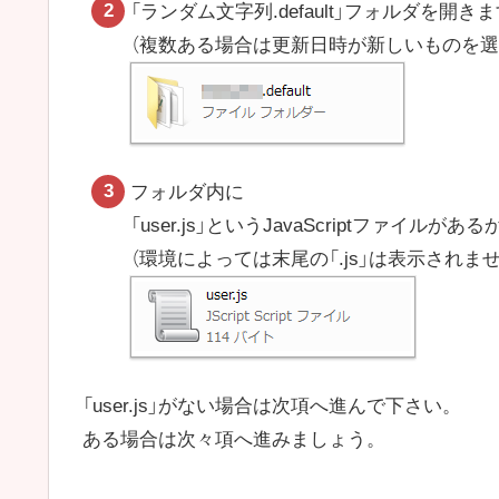
「ランダム文字列.default」フォルダを開き
（複数ある場合は更新日時が新しいものを選
フォルダ内に
「user.js」というJavaScriptファイルが
（環境によっては末尾の「.js」は表示されませ
「user.js」がない場合は次項へ進んで下さい。
ある場合は次々項へ進みましょう。