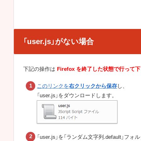
「user.js」がない場合
下記の操作は
Firefox を終了した状態で行って
このリンクを
右クリックから保存
し、
「user.js」をダウンロードします。
「user.js」を「ランダム文字列.default」