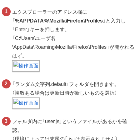
エクスプローラーのアドレス欄に
「
%APPDATA%\Mozilla\Firefox\Profiles
」と入力し
「Enter」キーを押します。
「C:\Users\ユーザ名
\AppData\Roaming\Mozilla\Firefox\Profiles」が開かれる
はず。
「ランダム文字列.default」フォルダを開きます。
（複数ある場合は更新日時が新しいものを選択）
フォルダ内に「user.js」というファイルがあるかを確
認。
（環境によっては末尾の「.js」は表示されません）