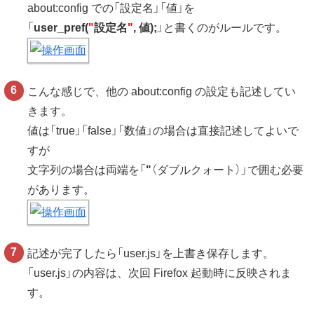
about:config での「設定名」「値」を
「
user_pref(
"
設定名
"
, 値);
」と書くのがルールです。
こんな感じで、他の about:config の設定も記述してい
きます。
値は「true」「false」「数値」の場合は直接記述してよいで
すが
文字列の場合は両端を「
"
（ダブルクォート）」で囲む必要
があります。
記述が完了したら「user.js」を上書き保存します。
「user.js」の内容は、次回 Firefox 起動時に反映されま
す。