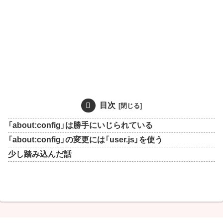
目次
「about:config」は勝手にいじられている
「about:config」の変更には「user.js」を使う
少し踏み込んだ話