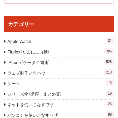
カテゴリー
31
Apple Watch
395
Firefox（たまにニコ動）
528
iPhone（ケータイ関連）
218
ウェブ制作ノウハウ
13
ゲーム
19
シリーズ物（講座，まとめ等）
26
ネットを使いこなすワザ
99
パソコンを使いこなすワザ