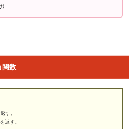
け）
」関数
を返す。
」を返す。