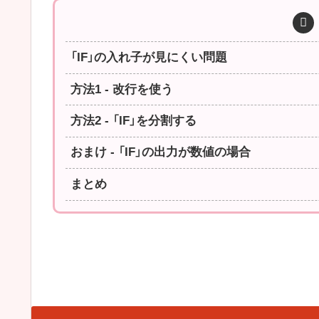
「IF」の入れ子が見にくい問題
方法1 - 改行を使う
方法2 - 「IF」を分割する
おまけ - 「IF」の出力が数値の場合
まとめ