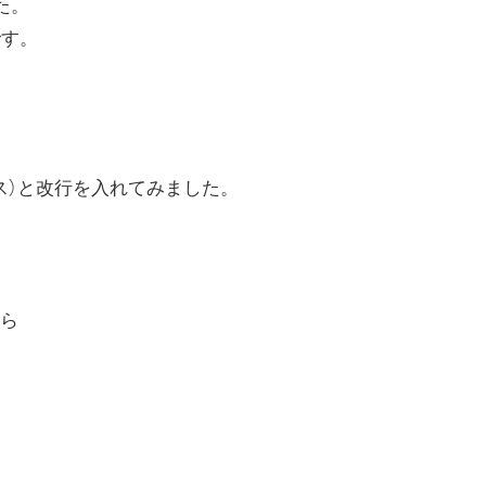
た。
です。
ス）と改行を入れてみました。
ら
。