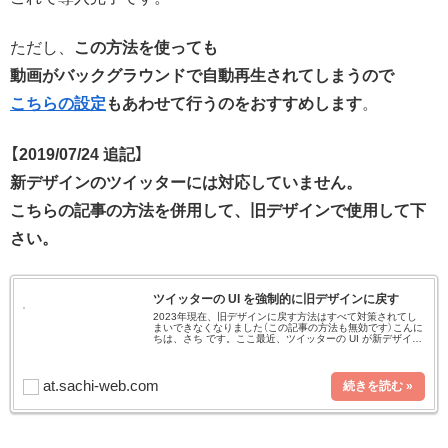
ただし、
この方法を使っても
動画がバックグラウンドで自動再生されてしまうので
こちらの設定
もあわせて行うのをおすすめします
。
【2019/07/24 追記】
新デザインのツイッターには対応していません。
こちらの記事の方法を併用して、旧デザインで使用して下
さい。
ツイッターの UI を強制的に旧デザインに戻す
2023年現在、旧デザインに戻す方法はすべて対策されてし
まいできなくなりました（この記事の方法も無効です）こんに
ちは、さち です。ここ最近、ツイッターの UI が新デザイン
に変わってしまったユーザーが続々と増えているようです。
私は先行テスト
at.sachi-web.com