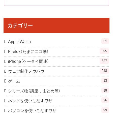
カテゴリー
31
Apple Watch
395
Firefox（たまにニコ動）
527
iPhone（ケータイ関連）
218
ウェブ制作ノウハウ
13
ゲーム
19
シリーズ物（講座，まとめ等）
26
ネットを使いこなすワザ
99
パソコンを使いこなすワザ