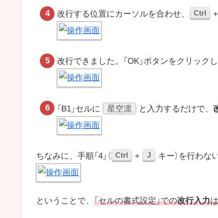
Ctrl
改行する位置にカーソルを合わせ、
改行できました。「OK」ボタンをクリック
星空凛
「B1」セルに
と入力するだけで、
Ctrl
J
ちなみに、手順「4」（
+
キー）を行わな
ということで、
「セルの書式設定」での
改行入力