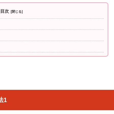
目次
法1