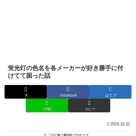
蛍光灯の色名を各メーカーが好き勝手に付
けてて困った話
X
Facebook
はてブ
LINE
コピー
2015.12.21
この記事は
約3分
で読めます。