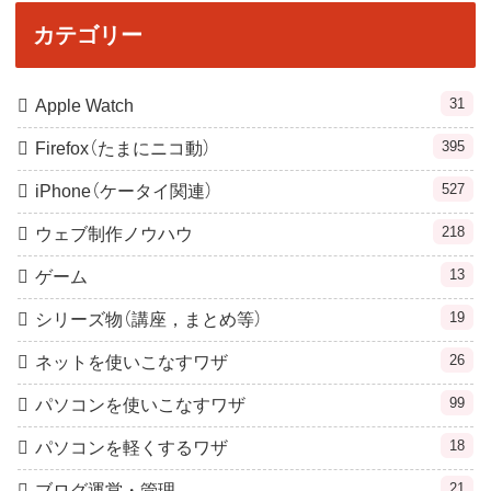
カテゴリー
31
Apple Watch
395
Firefox（たまにニコ動）
527
iPhone（ケータイ関連）
218
ウェブ制作ノウハウ
13
ゲーム
19
シリーズ物（講座，まとめ等）
26
ネットを使いこなすワザ
99
パソコンを使いこなすワザ
18
パソコンを軽くするワザ
21
ブログ運営・管理