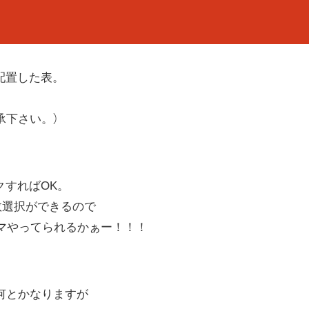
配置した表。
承下さい。）
クすればOK。
複数選択ができるので
マやってられるかぁー！！！
何とかなりますが