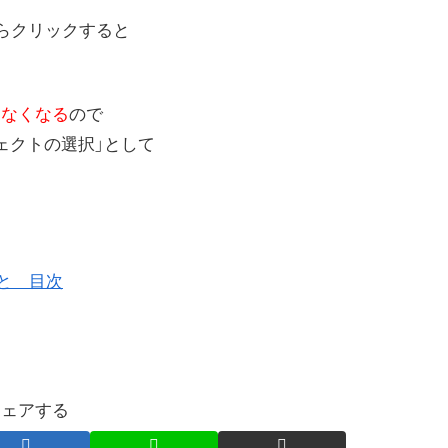
がらクリックすると
きなくなる
ので
ェクトの選択」として
こと 目次
シェアする