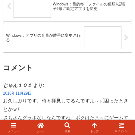
Windows：目的毎，ファイルの種類（拡張
子）毎に既定アプリを変更
Windows：アプリの音量が勝手に変更され
る
コメント
じゅん１０１
より:
2016年11月29日
お久しぶりです。時々拝見してるんですよ～♪（困ったとき
とかｗ）
さちさんグラボなしなんですね。ボクはたま～にゲームす
るのとnVIdiaだとCUDA（並列演算ユニットっぽいの）が使
メニュー
ホーム
検索
トップ
サイドバー
えて動画系ソフトが速くなる（っぽい）のでとりあえず安め