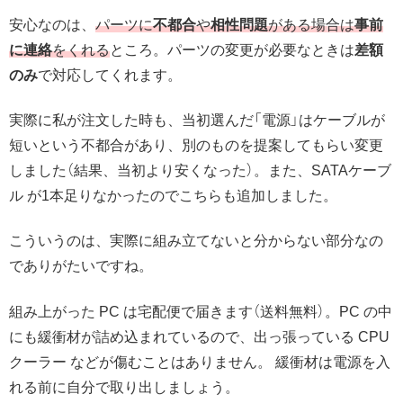
安心なのは、
パーツに
不都合
や
相性問題
がある場合は
事前
に連絡
をくれる
ところ。パーツの変更が必要なときは
差額
のみ
で対応してくれます。
実際に私が注文した時も、当初選んだ「電源」はケーブルが
短いという不都合があり、別のものを提案してもらい変更
しました（結果、当初より安くなった）。また、SATAケーブ
ル が1本足りなかったのでこちらも追加しました。
こういうのは、実際に組み立てないと分からない部分なの
でありがたいですね。
組み上がった PC は宅配便で届きます（送料無料）。PC の中
にも緩衝材が詰め込まれているので、出っ張っている CPU
クーラー などが傷むことはありません。 緩衝材は電源を入
れる前に自分で取り出しましょう。