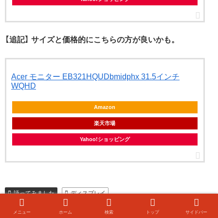
【追記】 サイズと価格的にこちらの方が良いかも。
Acer モニター EB321HQUDbmidphx 31.5インチ
WQHD
Amazon
楽天市場
Yahoo!ショッピング
語ってみました
ディスプレイ
メニュー
ホーム
検索
トップ
サイドバー
シェアする