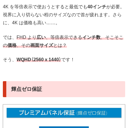
4K を等倍表示で使おうとすると最低でも
40インチ
が必要。
視界に入り切らない程のサイズなので首が疲れます。さら
に、4K は価格も高い……。
では、
FHD より
広い
、等倍表示できる
インチ数
、そこそこ
の
価格
、その
画面サイズ
とは？
そう、
WQHD（2560 x 1440）
です！
輝点ゼロ保証