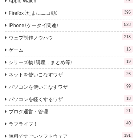
Apple Watch
395
Firefox（たまにニコ動）
528
iPhone（ケータイ関連）
218
ウェブ制作ノウハウ
13
ゲーム
19
シリーズ物（講座，まとめ等）
26
ネットを使いこなすワザ
99
パソコンを使いこなすワザ
18
パソコンを軽くするワザ
21
ブログ運営・管理
40
ラブライブ！
191
無料ですごいソフトウェア