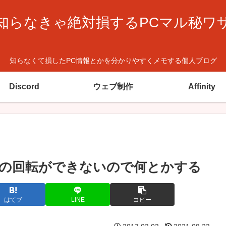
知らなきゃ絶対損するPCマル秘ワ
知らなくて損したPC情報とかを分かりやすくメモする個人ブログ
Discord
ウェブ制作
Affinity
m」で画像の回転ができないので何とかする
はてブ
LINE
コピー