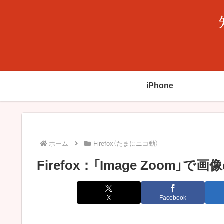
iPhone
ホーム
Firefox（たまにニコ動）
Firefox：「Image Zoo
X
Facebook