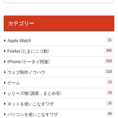
カテゴリー
31
Apple Watch
395
Firefox（たまにニコ動）
528
iPhone（ケータイ関連）
218
ウェブ制作ノウハウ
13
ゲーム
19
シリーズ物（講座，まとめ等）
26
ネットを使いこなすワザ
99
パソコンを使いこなすワザ