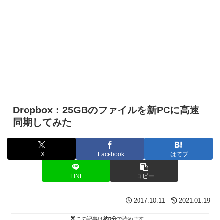
Dropbox：25GBのファイルを新PCに高速
同期してみた
X
Facebook
はてブ
LINE
コピー
2017.10.11
2021.01.19
この記事は
約3分
で読めます。