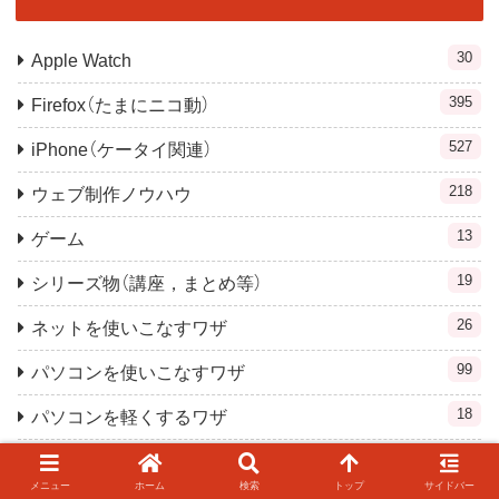
30
Apple Watch
395
Firefox（たまにニコ動）
527
iPhone（ケータイ関連）
218
ウェブ制作ノウハウ
13
ゲーム
19
シリーズ物（講座，まとめ等）
26
ネットを使いこなすワザ
99
パソコンを使いこなすワザ
18
パソコンを軽くするワザ
21
ブログ運営・管理
メニュー
ホーム
検索
トップ
サイドバー