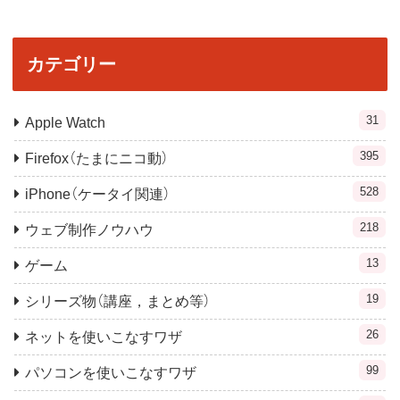
カテゴリー
31
Apple Watch
395
Firefox（たまにニコ動）
528
iPhone（ケータイ関連）
218
ウェブ制作ノウハウ
13
ゲーム
19
シリーズ物（講座，まとめ等）
26
ネットを使いこなすワザ
99
パソコンを使いこなすワザ