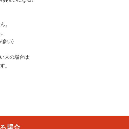
適切扱いになる）
せん。
う。
が多い）
ない人の場合は
す。
れる場合