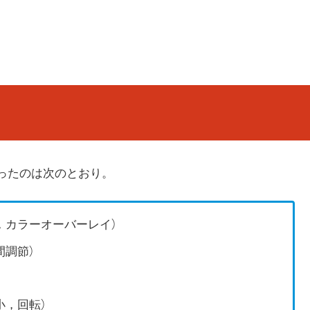
不満だったのは次のとおり。
，カラーオーバーレイ）
間調節）
小，回転）