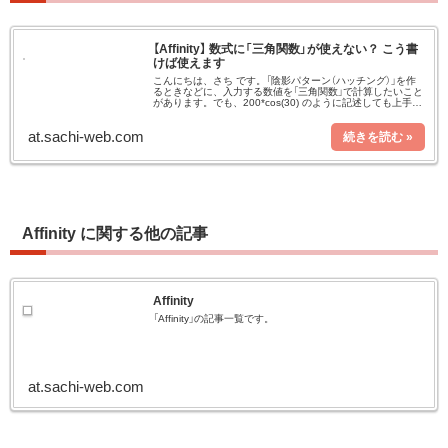
【Affinity】 数式に「三角関数」が使えない？ こう書
けば使えます
こんにちは、さち です。「陰影パターン（ハッチング）」を作
るときなどに、入力する数値を「三角関数」で計算したいこと
があります。でも、200*cos(30) のように記述しても上手く
動かないんです……。じゃあ「三角関数」は使えないの
か……。い
at.sachi-web.com
Affinity に関する他の記事
Affinity
「Affinity」の記事一覧です。
at.sachi-web.com