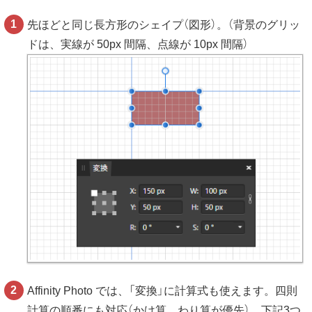
先ほどと同じ長方形のシェイプ（図形）。（背景のグリッ
ドは、実線が 50px 間隔、点線が 10px 間隔）
Affinity Photo では、「変換」に計算式も使えます。四則
計算の順番にも対応（かけ算，わり算が優先）。下記3つ