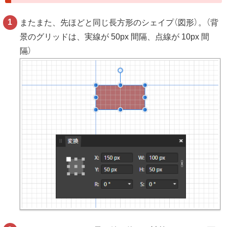
またまた、先ほどと同じ長方形のシェイプ（図形）。（背
景のグリッドは、実線が 50px 間隔、点線が 10px 間
隔）