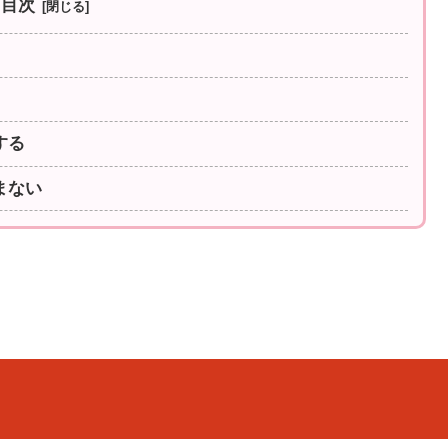
目次
する
まない