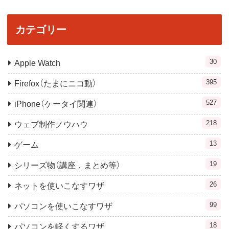
カテゴリー
30
Apple Watch
395
Firefox（たまにニコ動）
527
iPhone（ケータイ関連）
218
ウェブ制作ノウハウ
13
ゲーム
19
シリーズ物（講座，まとめ等）
26
ネットを使いこなすワザ
99
パソコンを使いこなすワザ
18
パソコンを軽くするワザ