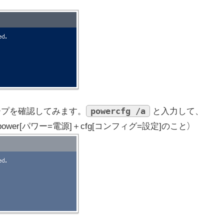
powercfg /a
リープを確認してみます。
と入力して、
power[パワー=電源]＋cfg[コンフィグ=設定]のこと）