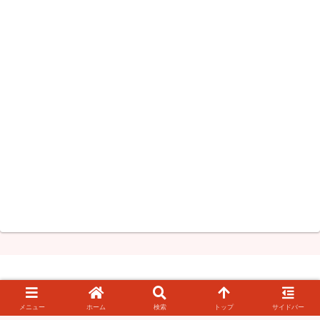
このブログについて
お問い合わせ・情報提供
メニュー
ホーム
検索
トップ
サイドバー
© 2008-2026 知らなきゃ絶対損するPCマル秘ワザ.