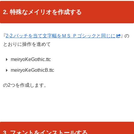
2. 特殊なメイリオを作成する
『
2-2.パッチを当て文字幅をＭＳ Ｐゴシックと同じに
』 の
とおりに操作を進めて
meiryoKeGothic.ttc
meiryoKeGothicB.ttc
の2つを作成します。
3. フォントをインストールする