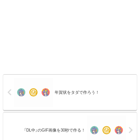
年賀状をタダで作ろう！
「DL中」のGIF画像を30秒で作る！