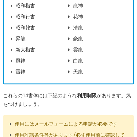
昭和楷書
龍神
昭和行書
花神
昭和隷書
清龍
昇龍
豪龍
新太楷書
雲龍
風神
白龍
雷神
天龍
これらの14書体には下記のような
利用制限
があります。気
をつけましょう。
使用にはメールフォームによる申請が必要です
使用許諾条件等があります（必ず使用前に確認して