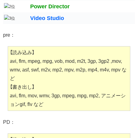
Power Director
Video Studio
pre：
【読み込み】
avi, flm, mpeg, mpg, vob, mod, m2t, 3gp, 3gp2 ,mov,
wmv, asf, swf, m2v, mp2, mpv, m2p, mp4, m4v, mpv な
ど
【書き出し】
avi, flm, mov, wmv, 3gp, mpeg, mpg, mp2, アニメーシ
ョンgif, flv など
PD：