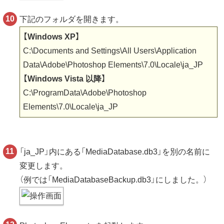
下記のフォルダを開きます。
【Windows XP】
C:\Documents and Settings\All Users\Application
Data\Adobe\Photoshop Elements\7.0\Locale\ja_JP
【Windows Vista 以降】
C:\ProgramData\Adobe\Photoshop
Elements\7.0\Locale\ja_JP
「ja_JP」内にある「MediaDatabase.db3」を別の名前に
変更します。
（例では「MediaDatabaseBackup.db3」にしました。）