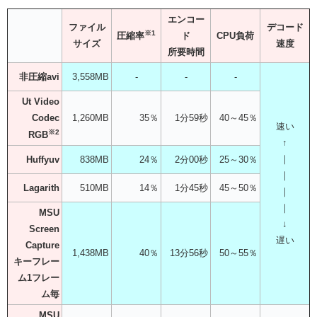
エンコー
ファイル
デコード
※1
ド
CPU負荷
圧縮率
サイズ
速度
所要時間
非圧縮avi
3,558MB
-
-
-
Ut Video
Codec
1,260MB
35％
1分59秒
40～45％
速い
※2
RGB
↑
｜
Huffyuv
838MB
24％
2分00秒
25～30％
｜
Lagarith
510MB
14％
1分45秒
45～50％
｜
｜
MSU
↓
Screen
遅い
Capture
1,438MB
40％
13分56秒
50～55％
キーフレー
ム1フレー
ム毎
MSU