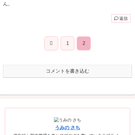
ん。
返信
前
1
2
へ
コメントを書き込む
うみの さち