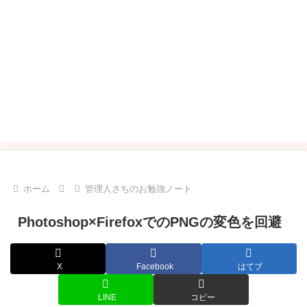
ホーム
管理人さちのお勉強ノート
Photoshop×FirefoxでのPNGの変色を回避
X
Facebook
はてブ
LINE
コピー