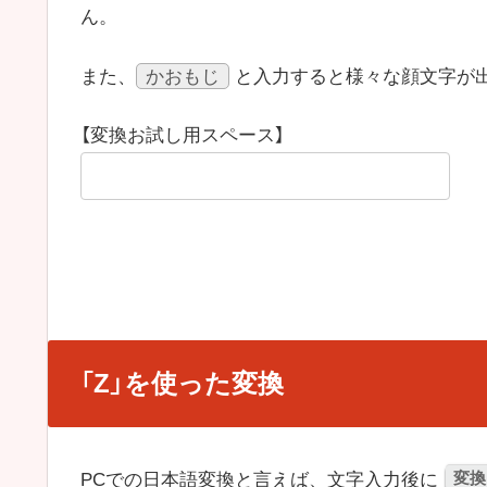
ん。
かおもじ
また、
と入力すると様々な顔文字が
【変換お試し用スペース】
「Z」を使った変換
変換
PCでの日本語変換と言えば、文字入力後に