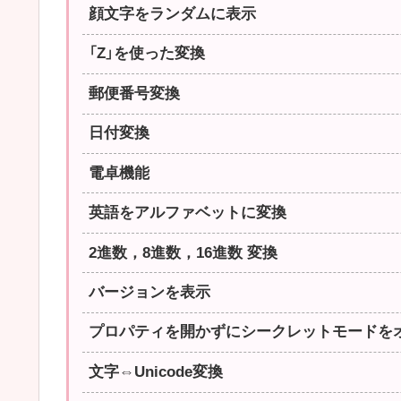
顔文字をランダムに表示
「Z」を使った変換
郵便番号変換
日付変換
電卓機能
英語をアルファベットに変換
2進数，8進数，16進数 変換
バージョンを表示
プロパティを開かずにシークレットモードを
文字⇔Unicode変換