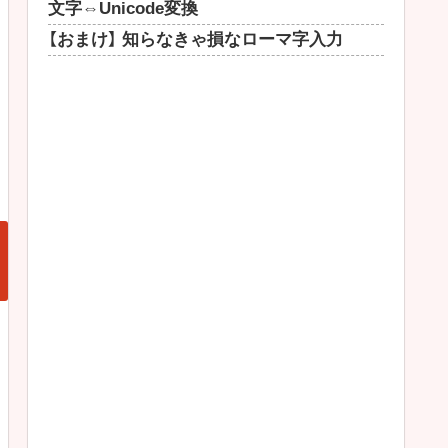
文字⇔Unicode変換
【おまけ】 知らなきゃ損なローマ字入力