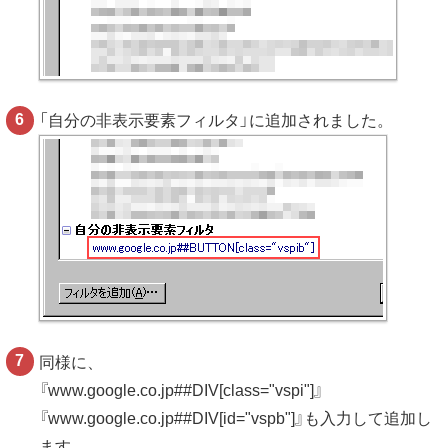
「自分の非表示要素フィルタ」に追加されました。
同様に、
『www.google.co.jp##DIV[class="vspi"]』
『www.google.co.jp##DIV[id="vspb"]』も入力して追加し
ます。