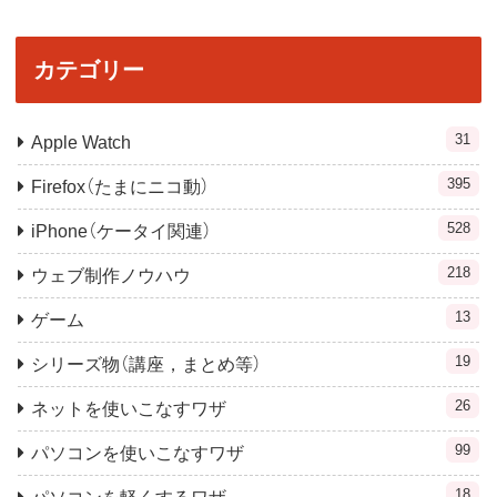
カテゴリー
31
Apple Watch
395
Firefox（たまにニコ動）
528
iPhone（ケータイ関連）
218
ウェブ制作ノウハウ
13
ゲーム
19
シリーズ物（講座，まとめ等）
26
ネットを使いこなすワザ
99
パソコンを使いこなすワザ
18