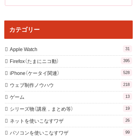
カテゴリー
31
Apple Watch
395
Firefox（たまにニコ動）
528
iPhone（ケータイ関連）
218
ウェブ制作ノウハウ
13
ゲーム
19
シリーズ物（講座，まとめ等）
26
ネットを使いこなすワザ
99
パソコンを使いこなすワザ