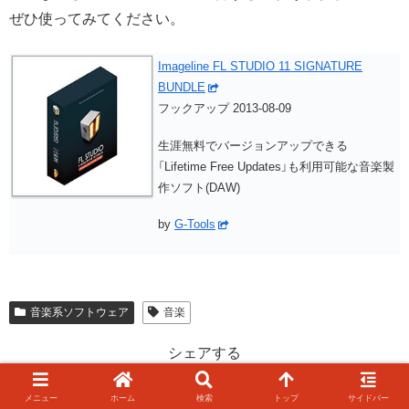
ぜひ使ってみてください。
Imageline FL STUDIO 11 SIGNATURE
BUNDLE
フックアップ 2013-08-09
生涯無料でバージョンアップできる
「Lifetime Free Updates」も利用可能な音楽製
作ソフト(DAW)
by
G-Tools
音楽系ソフトウェア
音楽
シェアする
メニュー
ホーム
検索
トップ
サイドバー
X
Facebook
はてブ