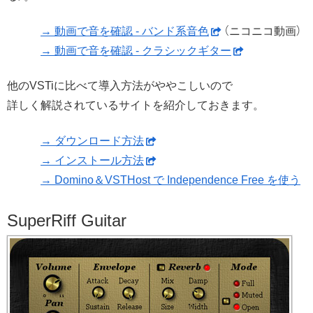
→ 動画で音を確認 - バンド系音色
（ニコニコ動画）
→ 動画で音を確認 - クラシックギター
他のVSTiに比べて導入方法がややこしいので
詳しく解説されているサイトを紹介しておきます。
→ ダウンロード方法
→ インストール方法
→ Domino＆VSTHost で Independence Free を使う
SuperRiff Guitar