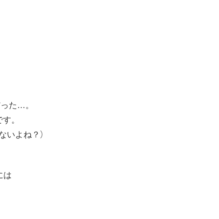
だった…。
です。
ないよね？）
人には