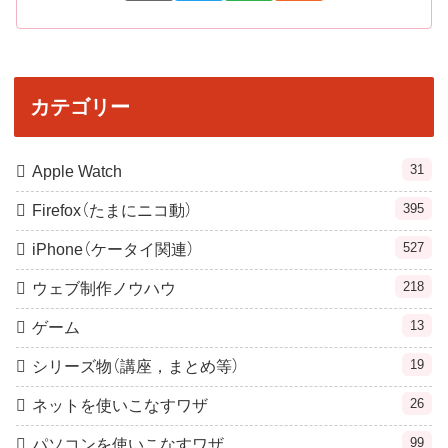
カテゴリー
31
Apple Watch
395
Firefox（たまにニコ動）
527
iPhone（ケータイ関連）
218
ウェブ制作ノウハウ
13
ゲーム
19
シリーズ物（講座，まとめ等）
26
ネットを使いこなすワザ
99
パソコンを使いこなすワザ