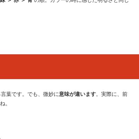
緑 ＞ 赤 ＞ 青
の順。カラーの時に感じた明るさと同じ
する言葉です。でも、微妙に
意味が違います
。実際に、前
ね。
の。