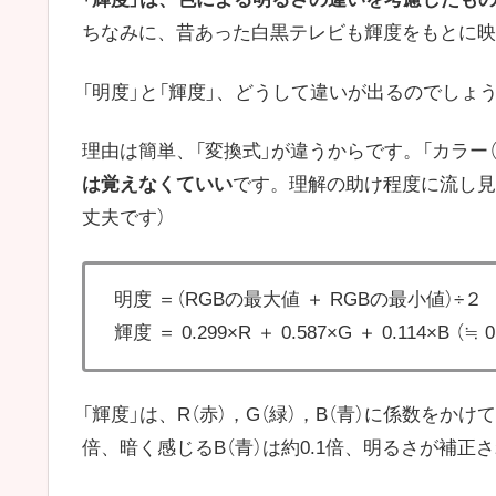
ちなみに、昔あった白黒テレビも輝度をもとに映
「明度」と「輝度」、どうして違いが出るのでしょ
理由は簡単、「変換式」が違うからです。「カラー（
は覚えなくていい
です。理解の助け程度に流し見
丈夫です）
明度 ＝（RGBの最大値 ＋ RGBの最小値）÷２
輝度 ＝ 0.299×R ＋ 0.587×G ＋ 0.114×B （≒ 
「輝度」は、R（赤），G（緑），B（青）に係数をか
倍、暗く感じるB（青）は約0.1倍、明るさが補正