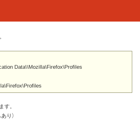
す。
on Data\\Mozilla\Firefox\Profiles
Firefox\Profiles
きます。
もあり）