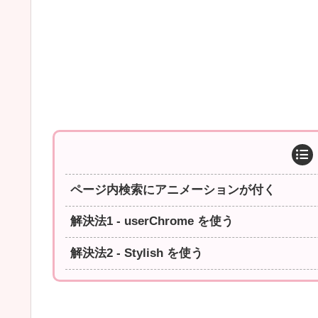
ページ内検索にアニメーションが付く
解決法1 - userChrome を使う
解決法2 - Stylish を使う