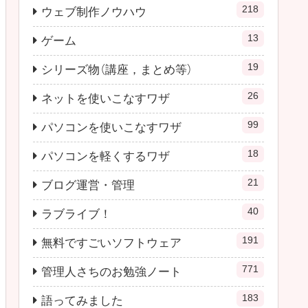
218
ウェブ制作ノウハウ
13
ゲーム
19
シリーズ物（講座，まとめ等）
26
ネットを使いこなすワザ
99
パソコンを使いこなすワザ
18
パソコンを軽くするワザ
21
ブログ運営・管理
40
ラブライブ！
191
無料ですごいソフトウェア
771
管理人さちのお勉強ノート
183
語ってみました