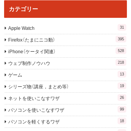
カテゴリー
31
Apple Watch
395
Firefox（たまにニコ動）
528
iPhone（ケータイ関連）
218
ウェブ制作ノウハウ
13
ゲーム
19
シリーズ物（講座，まとめ等）
26
ネットを使いこなすワザ
99
パソコンを使いこなすワザ
18
パソコンを軽くするワザ